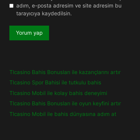
adım, e-posta adresim ve site adresim bu
tarayıcıya kaydedilsin.
Tlcasino Bahis Bonusları ile kazançlarını artır
Tlcasino Spor Bahisi ile tutkulu bahis
Tlcasino Mobil ile kolay bahis deneyimi
Tlcasino Bahis Bonusları ile oyun keyfini artır
Tlcasino Mobil ile bahis dünyasına adım at