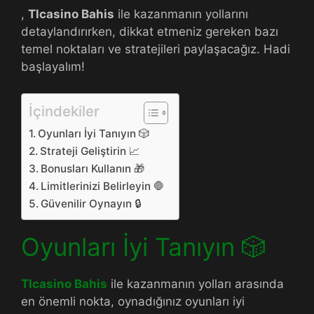
,
Tlcasino Bahis
ile kazanmanın yollarını
detaylandırırken, dikkat etmeniz gereken bazı
temel noktaları ve stratejileri paylaşacağız. Hadi
başlayalım!
İçindekiler
Oyunları İyi Tanıyın 🎲
Strateji Geliştirin 📈
Bonusları Kullanın 🎁
Limitlerinizi Belirleyin 🛑
Güvenilir Oynayın 🔒
Oyunları İyi Tanıyın 🎲
Tlcasino Bahis
ile kazanmanın yolları arasında
en önemli nokta, oynadığınız oyunları iyi