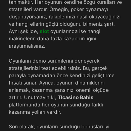
tanımaktır. Her oyunun kendine özgü kuralları ve
stratejileri vardır. Örneğin, poker oynamayı
düşünüyorsanız, rakiplerinizi nasıl okuyacağınızı
ve hangi ellerin güçlü olduğunu bilmeniz şart.
Aynı şekilde,
slot
oyunlarında ise hangi
makinelerin daha fazla kazandırdığını
araştırmalısınız.
Oyunların demo sürümlerini deneyerek
stratejilerinizi test edebilirsiniz. Bu, gerçek
parayla oynamadan önce kendinizi geliştirme
fırsatı sunar. Ayrıca, oyunun dinamiklerini
anlamak, kazanma şansınızı önemli ölçüde
artırır. Unutmayın ki,
Tlcasino Bahis
platformunda her oyunun sunduğu farklı
kazanma yolları vardır.
Son olarak, oyunların sunduğu bonusları iyi