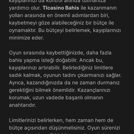
kayıplarınızı da kontrol altında tutmanıza
yardımcı olur.
Tlcasino Bahis
ile kazanmanın
yolları arasında en önemli adımlardan biri,
kaybetmeyi göze alabileceğiniz bir bütçe ile
oynamaktır. Bu bütçeyi belirlemek, kayıplarınızı
minimize eder.
Oyun sırasında kaybettiğinizde, daha fazla
bahis yapma isteği doğabilir. Ancak bu,
kayıplarınızı artırabilir. Belirlediğiniz limitlere
sadık kalmak, oyunun tadını çıkarmanızı sağlar.
Ayrıca, kazandığınızda da ne zaman durmanız
gerektiğini bilmek önemlidir. Kazançlarınızı
korumak, uzun vadede başarılı olmanın
anahtarıdır.
Limitlerinizi belirlerken, hem zaman hem de
bütçe açısından düşünmelisiniz. Oyun sürenizi