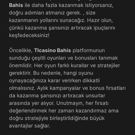
Bahis
ile daha fazla kazanmak istiyorsanız,
doğru adımları atmanız gerek. , size
kazanmanın yollarını sunacağız. Hazır olun,
çünkü kazanma şansınızı artıracak ipuçlarını
keşfedeceksiniz!
Öncelikle,
Tlcasino Bahis
platformunun
sunduğu çeşitli oyunları ve bonusları tanımak
önemlidir. Her oyun farklı kurallar ve stratejiler
gerektirir. Bu nedenle, hangi oyunu
oynayacağınıza karar verirken dikkatli
olmalısınız. Aylık kampanyalar ve bonus fırsatları
da kazanma şansınızı artıracak unsurlar
arasında yer alıyor. Unutmayın, her fırsatı
değerlendirmek her zaman kazandırmaz ama
doğru stratejiyle birleştirildiğinde büyük
avantajlar sağlar.