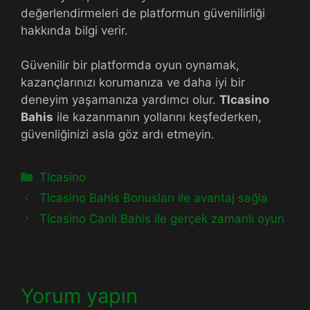
değerlendirmeleri de platformun güvenilirliği
hakkında bilgi verir.
Güvenilir bir platformda oyun oynamak,
kazançlarınızı korumanıza ve daha iyi bir
deneyim yaşamanıza yardımcı olur.
Tlcasino
Bahis
ile kazanmanın yollarını keşfederken,
güvenliğinizi asla göz ardı etmeyin.
Kategoriler
Tlcasino
Tlcasino Bahis Bonusları ile avantaj sağla
Tlcasino Canlı Bahis ile gerçek zamanlı oyun
Yorum yapın