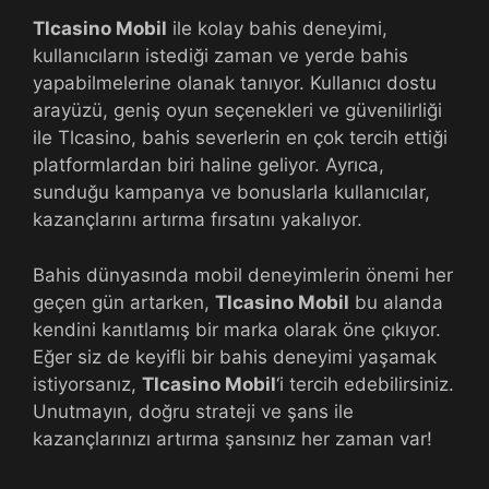
Tlcasino Mobil
ile kolay bahis deneyimi,
kullanıcıların istediği zaman ve yerde bahis
yapabilmelerine olanak tanıyor. Kullanıcı dostu
arayüzü, geniş oyun seçenekleri ve güvenilirliği
ile Tlcasino, bahis severlerin en çok tercih ettiği
platformlardan biri haline geliyor. Ayrıca,
sunduğu kampanya ve bonuslarla kullanıcılar,
kazançlarını artırma fırsatını yakalıyor.
Bahis dünyasında mobil deneyimlerin önemi her
geçen gün artarken,
Tlcasino Mobil
bu alanda
kendini kanıtlamış bir marka olarak öne çıkıyor.
Eğer siz de keyifli bir bahis deneyimi yaşamak
istiyorsanız,
Tlcasino Mobil
‘i tercih edebilirsiniz.
Unutmayın, doğru strateji ve şans ile
kazançlarınızı artırma şansınız her zaman var!