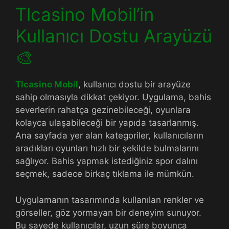
Tlcasino Mobil’in
Kullanıcı Dostu Arayüzü
🎨
Tlcasino Mobil
, kullanıcı dostu bir arayüze
sahip olmasıyla dikkat çekiyor. Uygulama, bahis
severlerin rahatça gezinebileceği, oyunlara
kolayca ulaşabileceği bir yapıda tasarlanmış.
Ana sayfada yer alan kategoriler, kullanıcıların
aradıkları oyunları hızlı bir şekilde bulmalarını
sağlıyor. Bahis yapmak istediğiniz spor dalını
seçmek, sadece birkaç tıklama ile mümkün.
Uygulamanın tasarımında kullanılan renkler ve
görseller, göz yormayan bir deneyim sunuyor.
Bu sayede kullanıcılar, uzun süre boyunca