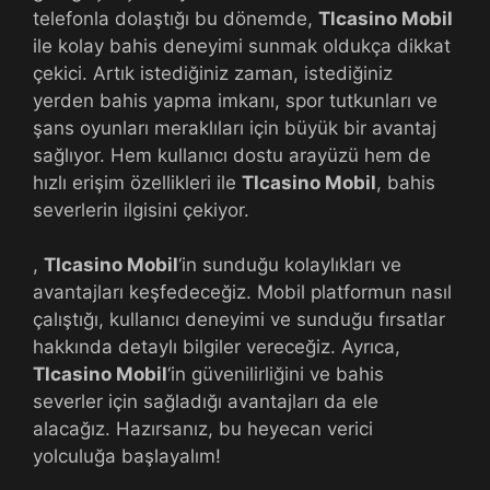
telefonla dolaştığı bu dönemde,
Tlcasino Mobil
ile kolay bahis deneyimi sunmak oldukça dikkat
çekici. Artık istediğiniz zaman, istediğiniz
yerden bahis yapma imkanı, spor tutkunları ve
şans oyunları meraklıları için büyük bir avantaj
sağlıyor. Hem kullanıcı dostu arayüzü hem de
hızlı erişim özellikleri ile
Tlcasino Mobil
, bahis
severlerin ilgisini çekiyor.
,
Tlcasino Mobil
‘in sunduğu kolaylıkları ve
avantajları keşfedeceğiz. Mobil platformun nasıl
çalıştığı, kullanıcı deneyimi ve sunduğu fırsatlar
hakkında detaylı bilgiler vereceğiz. Ayrıca,
Tlcasino Mobil
‘in güvenilirliğini ve bahis
severler için sağladığı avantajları da ele
alacağız. Hazırsanız, bu heyecan verici
yolculuğa başlayalım!