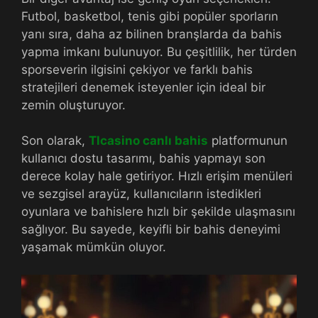
Futbol, basketbol, tenis gibi popüler sporların
yanı sıra, daha az bilinen branşlarda da bahis
yapma imkanı bulunuyor. Bu çeşitlilik, her türden
sporseverin ilgisini çekiyor ve farklı bahis
stratejileri denemek isteyenler için ideal bir
zemin oluşturuyor.
Son olarak,
Tlcasino canlı bahis
platformunun
kullanıcı dostu tasarımı, bahis yapmayı son
derece kolay hale getiriyor. Hızlı erişim menüleri
ve sezgisel arayüz, kullanıcıların istedikleri
oyunlara ve bahislere hızlı bir şekilde ulaşmasını
sağlıyor. Bu sayede, keyifli bir bahis deneyimi
yaşamak mümkün oluyor.