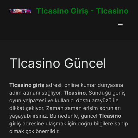
İçeriğe
Tlcasino Giriş - Tlcasino
atla
Menü
Tlcasino Güncel
Tlcasino giriş
adresi, online kumar dünyasına
adım atmanı sağlıyor.
Tlcasino
, Sunduğu geniş
oyun yelpazesi ve kullanıcı dostu arayüzü ile
dikkat çekiyor. Zaman zaman erişim sorunları
yaşayabilirsiniz. Bu nedenle, güncel
Tlcasino
giriş
adresine ulaşmak için doğru bilgilere sahip
olmak çok önemlidir.