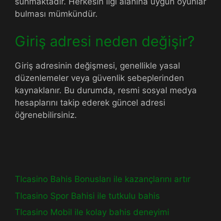
sunmaktadır. Herkesin ilgi alanına uygun oyunlar
bulması mümkündür.
Giriş adresi neden değişir?
Giriş adresinin değişmesi, genellikle yasal
düzenlemeler veya güvenlik sebeplerinden
kaynaklanır. Bu durumda, resmi sosyal medya
hesaplarını takip ederek güncel adresi
öğrenebilirsiniz.
Tlcasino Bahis Bonusları ile kazançlarını artır
Tlcasino Spor Bahisi ile tutkulu bahis
Tlcasino Mobil ile kolay bahis deneyimi