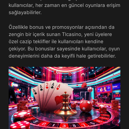
kullanıcılar, her zaman en güncel oyunlara erişim
sağlayabilirler.
Özellikle bonus ve promosyonlar açısından da
zengin bir içerik sunan Tlcasino, yeni üyelere
özel cazip teklifler ile kullanıcıları kendine
çekiyor. Bu bonuslar sayesinde kullanıcılar, oyun
deneyimlerini daha da keyifli hale getirebilirler.