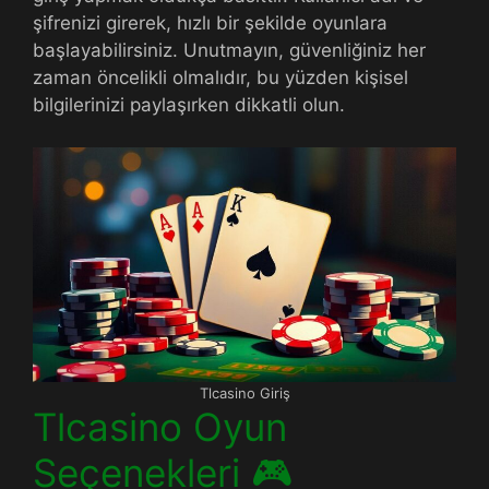
şifrenizi girerek, hızlı bir şekilde oyunlara
başlayabilirsiniz. Unutmayın, güvenliğiniz her
zaman öncelikli olmalıdır, bu yüzden kişisel
bilgilerinizi paylaşırken dikkatli olun.
Tlcasino Giriş
Tlcasino Oyun
Seçenekleri 🎮