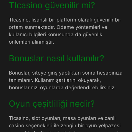
Tlcasino güvenilir mi?
Tlcasino, lisanslı bir platform olarak güvenilir bir
ortam sunmaktadır. Ödeme yöntemleri ve
kullanıcı bilgileri konusunda da güvenlik
önlemleri alınmıştır.
Bonuslar nasıl kullanılır?
Bonuslar, siteye giriş yaptıktan sonra hesabınıza
tanımlanır. Kullanım şartlarını okuyarak,
bonuslarınızı oyunlarda değerlendirebilirsiniz.
Oyun çeşitliliği nedir?
Tlcasino, slot oyunları, masa oyunları ve canlı
casino seçenekleri ile zengin bir oyun yelpazesi