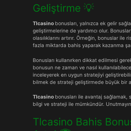
Geliştirme 💡
Tlcasino
bonusları, yalnızca ek gelir sağ
geliştirmelerine de yardımcı olur. Bonusla
olasılıklarını artırır. Örneğin, bonuslar il
fazla miktarda bahis yaparak kazanma şansı
Bonusları kullanırken dikkat edilmesi gerek
bonusun ne zaman ve nasıl kullanılabileceği
inceleyerek en uygun stratejiyi geliştirebi
bilmek de strateji geliştirmede büyük bir a
Tlcasino
bonusları ile avantaj sağlamak,
bilgi ve strateji ile mümkündür. Unutmayın
Tlcasino Bahis Bonus