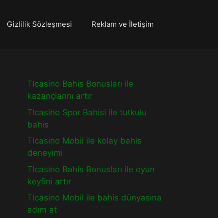
Gizlilik Sözleşmesi
Reklam ve İletişim
Tlcasino Bahis Bonusları ile
kazançlarını artır
Tlcasino Spor Bahisi ile tutkulu
bahis
Tlcasino Mobil ile kolay bahis
deneyimi
Tlcasino Bahis Bonusları ile oyun
keyfini artır
Tlcasino Mobil ile bahis dünyasına
adım at