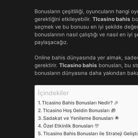
Bonusların çeşitliliği, oyuncuların hangi oy
gerektiğini etkileyebilir.
Tlcasino bahis
bo
seçmek ve bu bonusu en iyi şekilde değ
bonuslarının nasıl çalıştığı ve nasıl en iyi 
paylaşacağız.
Online bahis dünyasında yer almak, sadece
gerektirir.
Tlcasino bahis
bonusları, bu str
bonusların dünyasına daha yakından baka
İçindekiler
Tlcasino Bahis Bonusları Nedir? 🎉
Tlcasino Hoş Geldin Bonusları 🎁
Sadakat ve Yenileme Bonusları 🌟
Özel Etkinlik Bonusları 🎊
Tlcasino Bahis Bonusları ile Strateji Gelişt