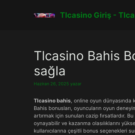
İçeriğe
atla
Tlcasino Giriş - Tlc
Tlcasino Bahis Bo
sağla
Haziran 26, 2025
yazar
Tlcasino bahis
, online oyun dünyasında ku
Bahis bonusları, oyuncuların oyun deneyim
artırmak için sunulan cazip fırsatlardır. 
oynayabilir ve kazanma olasılıklarını yüksel
kullanıcılarına çeşitli bonus seçenekleri 