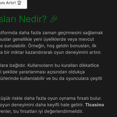
nı Artır! 🏆
ları Nedir? 🎉
 platformda daha fazla zaman geçirmesini sağlamak
slar genellikle yeni üyeliklerde veya mevcut
de sunulabilir. Örneğin, hoş geldin bonusları, ilk
ra bir miktar kazandırarak oyun deneyimini artırır.
lara bağlıdır. Kullanıcıların bu kuralları dikkatlice
i şekilde yararlanması açısından oldukça
türlerinde kullanılabilir ve bu da oyunculara çeşitli
üşük riskle daha fazla oyun oynama fırsatı bulur.
 oyun deneyimini daha keyifli hale getirir.
Tlcasino
ler, bu fırsatları iyi değerlendirmelidir.