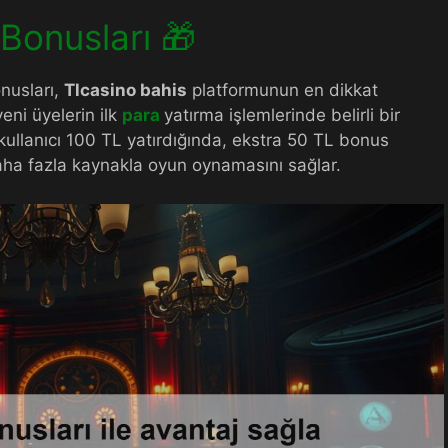
Bonusları 🎁
onusları,
Tlcasino bahis
platformunun en dikkat
yeni üyelerin ilk
para
yatırma işlemlerinde belirli bir
kullanıcı 100 TL yatırdığında, ekstra 50 TL bonus
aha fazla kaynakla oyun oynamasını sağlar.