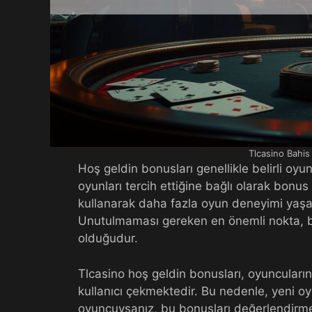
Tlcasino Bahis 
Hoş geldin bonusları genellikle belirli oyun
oyunları tercih ettiğine bağlı olarak bonus 
kullanarak daha fazla oyun deneyimi yaşaya
Unutulmaması gereken en önemli nokta, bon
olduğudur.
Tlcasino hoş geldin bonusları, oyuncuların
kullanıcı çekmektedir. Bu nedenle, yeni oyu
oyuncuysanız, bu bonusları değerlendirme