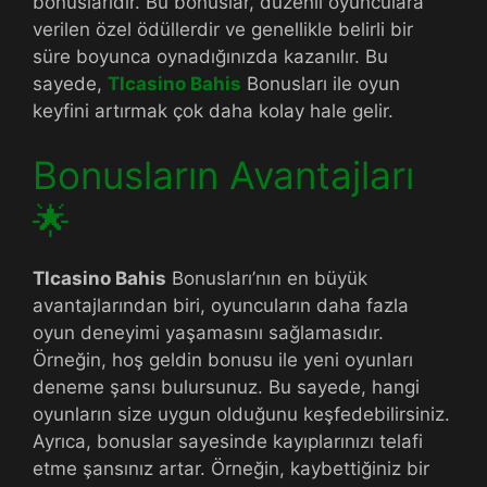
bonuslarıdır. Bu bonuslar, düzenli oyunculara
verilen özel ödüllerdir ve genellikle belirli bir
süre boyunca oynadığınızda kazanılır. Bu
sayede,
Tlcasino Bahis
Bonusları ile oyun
keyfini artırmak çok daha kolay hale gelir.
Bonusların Avantajları
🌟
Tlcasino Bahis
Bonusları’nın en büyük
avantajlarından biri, oyuncuların daha fazla
oyun deneyimi yaşamasını sağlamasıdır.
Örneğin, hoş geldin bonusu ile yeni oyunları
deneme şansı bulursunuz. Bu sayede, hangi
oyunların size uygun olduğunu keşfedebilirsiniz.
Ayrıca, bonuslar sayesinde kayıplarınızı telafi
etme şansınız artar. Örneğin, kaybettiğiniz bir