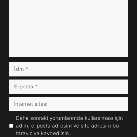
İsim
E-
posta
İnternet
sitesi
Daha sonraki yorumlarımda kullanılması için
adım, e-posta adresim ve site adresim bu
tarayıcıya kaydedilsin.