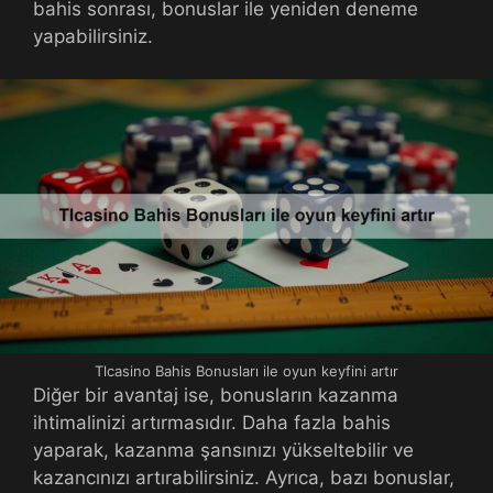
bahis sonrası, bonuslar ile yeniden deneme
yapabilirsiniz.
Tlcasino Bahis Bonusları ile oyun keyfini artır
Diğer bir avantaj ise, bonusların kazanma
ihtimalinizi artırmasıdır. Daha fazla bahis
yaparak, kazanma şansınızı yükseltebilir ve
kazancınızı artırabilirsiniz. Ayrıca, bazı bonuslar,