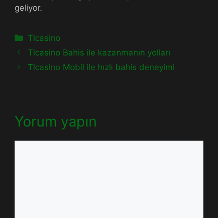
geliyor.
Kategoriler
Tlcasino
Tlcasino Bahis ile kazanmanın yolları
Tlcasino Mobil ile hızlı bahis deneyimi
Yorum yapın
Yorum