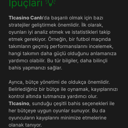
İpuçları 💡
Tlcasino Canlı
‘da başarılı olmak için bazı
stratejiler geliştirmek önemlidir. İlk olarak,
oyunları iyi analiz etmek ve istatistikleri takip
etmek gerekiyor. Örneğin, bir futbol maçında
takımların geçmiş performanslarını incelemek,
hangi takımın daha güçlü olduğunu anlamanıza
yardımcı olabilir. Bu tür bilgiler, daha bilinçli
bahis yapmanızı sağlar.
Ayrıca, bütçe yönetimi de oldukça önemlidir.
Belirlediğiniz bir bütçe ile oynamak, kayıplarınızı
kontrol altında tutmanıza yardımcı olur.
Tlcasino
, sunduğu çeşitli bahis seçenekleri ile
her bütçeye uygun oyunlar sunuyor. Bu da
oyuncuların kayıplarını minimize etmelerine
olanak tanıyor.