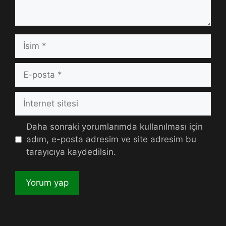
İsim
E-
posta
İnternet
sitesi
Daha sonraki yorumlarımda kullanılması için
adım, e-posta adresim ve site adresim bu
tarayıcıya kaydedilsin.