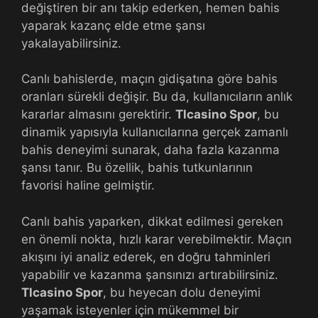
değiştiren bir anı takip ederken, hemen bahis
yaparak kazanç elde etme şansı
yakalayabilirsiniz.
Canlı bahislerde, maçın gidişatına göre bahis
oranları sürekli değişir. Bu da, kullanıcıların anlık
kararlar almasını gerektirir.
Tlcasino Spor
, bu
dinamik yapısıyla kullanıcılarına gerçek zamanlı
bahis deneyimi sunarak, daha fazla kazanma
şansı tanır. Bu özellik, bahis tutkunlarının
favorisi haline gelmiştir.
Canlı bahis yaparken, dikkat edilmesi gereken
en önemli nokta, hızlı karar verebilmektir. Maçın
akışını iyi analiz ederek, en doğru tahminleri
yapabilir ve kazanma şansınızı artırabilirsiniz.
Tlcasino Spor
, bu heyecan dolu deneyimi
yaşamak isteyenler için mükemmel bir