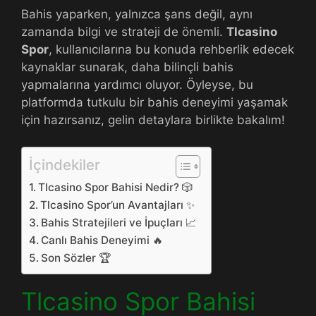
Bahis yaparken, yalnızca şans değil, aynı
zamanda bilgi ve strateji de önemli.
Tlcasino
Spor
, kullanıcılarına bu konuda rehberlik edecek
kaynaklar sunarak, daha bilinçli bahis
yapmalarına yardımcı oluyor. Öyleyse, bu
platformda tutkulu bir bahis deneyimi yaşamak
için hazırsanız, gelin detaylara birlikte bakalım!
İçindekiler
Tlcasino Spor Bahisi Nedir? 🎲
Tlcasino Spor’un Avantajları ✨
Bahis Stratejileri ve İpuçları 📈
Canlı Bahis Deneyimi 🔥
Son Sözler 🏆
Tlcasino Spor Bahisi