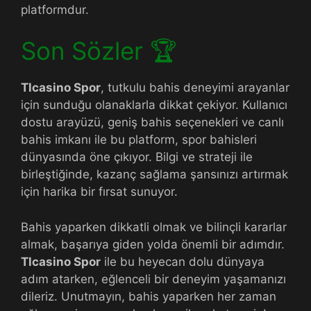
platformdur.
Son Sözler 🏆
Tlcasino Spor
, tutkulu bahis deneyimi arayanlar
için sunduğu olanaklarla dikkat çekiyor. Kullanıcı
dostu arayüzü, geniş bahis seçenekleri ve canlı
bahis imkanı ile bu platform, spor bahisleri
dünyasında öne çıkıyor. Bilgi ve strateji ile
birleştiğinde, kazanç sağlama şansınızı artırmak
için harika bir fırsat sunuyor.
Bahis yaparken dikkatli olmak ve bilinçli kararlar
almak, başarıya giden yolda önemli bir adımdır.
Tlcasino Spor
ile bu heyecan dolu dünyaya
adım atarken, eğlenceli bir deneyim yaşamanızı
dileriz. Unutmayın, bahis yaparken her zaman