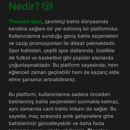
Nedir? 🎲
Tlcasino Spor
, çevrimiçi bahis dünyasında
kendine sağlam bir yer edinmiş bir platformdur.
Kullanıcılarına sunduğu geniş bahis seçenekleri
ve cazip promosyonları ile dikkat çekmektedir.
Spor bahisleri, çeşitli spor dallarında, özellikle
de futbol ve basketbol gibi popüler alanlarda
yoğunlaşmaktadır. Bu platform sayesinde, hem
eğlenceli zaman geçirebilir hem de kazanç elde
etme şansınızı artırabilirsiniz.
Bu platform, kullanıcılarına sadece önceden
belirlenmiş bahis seçenekleri sunmakla kalmaz,
aynı zamanda canlı bahis imkanı da sağlar. Bu
sayede, maç sırasında anlık gelişmelere göre
bahislerinizi güncelleyebilir ve daha fazla