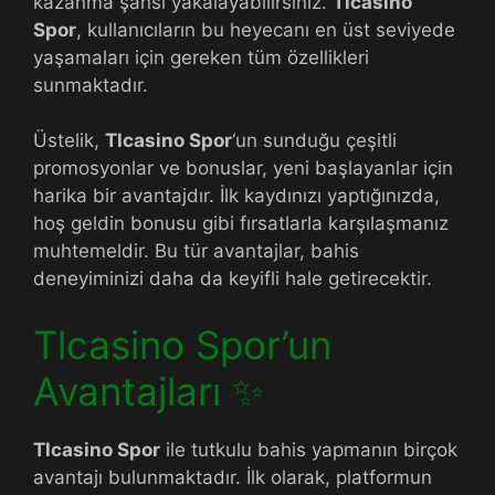
kazanma şansı yakalayabilirsiniz.
Tlcasino
Spor
, kullanıcıların bu heyecanı en üst seviyede
yaşamaları için gereken tüm özellikleri
sunmaktadır.
Üstelik,
Tlcasino Spor
‘un sunduğu çeşitli
promosyonlar ve bonuslar, yeni başlayanlar için
harika bir avantajdır. İlk kaydınızı yaptığınızda,
hoş geldin bonusu gibi fırsatlarla karşılaşmanız
muhtemeldir. Bu tür avantajlar, bahis
deneyiminizi daha da keyifli hale getirecektir.
Tlcasino Spor’un
Avantajları ✨
Tlcasino Spor
ile tutkulu bahis yapmanın birçok
avantajı bulunmaktadır. İlk olarak, platformun