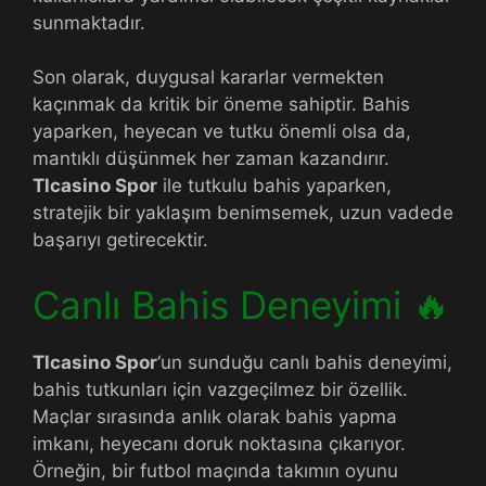
sunmaktadır.
Son olarak, duygusal kararlar vermekten
kaçınmak da kritik bir öneme sahiptir. Bahis
yaparken, heyecan ve tutku önemli olsa da,
mantıklı düşünmek her zaman kazandırır.
Tlcasino Spor
ile tutkulu bahis yaparken,
stratejik bir yaklaşım benimsemek, uzun vadede
başarıyı getirecektir.
Canlı Bahis Deneyimi 🔥
Tlcasino Spor
‘un sunduğu canlı bahis deneyimi,
bahis tutkunları için vazgeçilmez bir özellik.
Maçlar sırasında anlık olarak bahis yapma
imkanı, heyecanı doruk noktasına çıkarıyor.
Örneğin, bir futbol maçında takımın oyunu