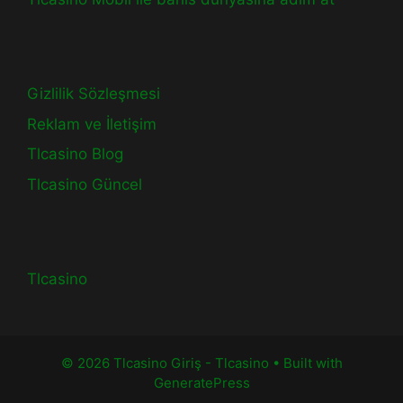
Gizlilik Sözleşmesi
Reklam ve İletişim
Tlcasino Blog
Tlcasino Güncel
Tlcasino
© 2026 Tlcasino Giriş - Tlcasino
• Built with
GeneratePress