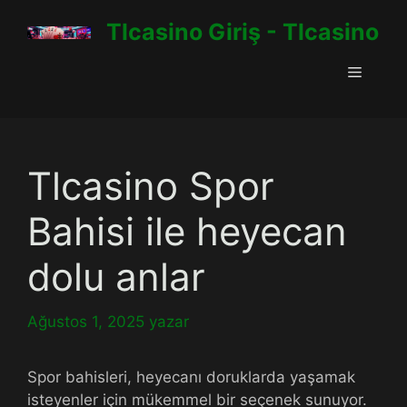
İçeriğe
Tlcasino Giriş - Tlcasino
atla
Menü
Tlcasino Spor
Bahisi ile heyecan
dolu anlar
Ağustos 1, 2025
yazar
Spor bahisleri, heyecanı doruklarda yaşamak
isteyenler için mükemmel bir seçenek sunuyor.