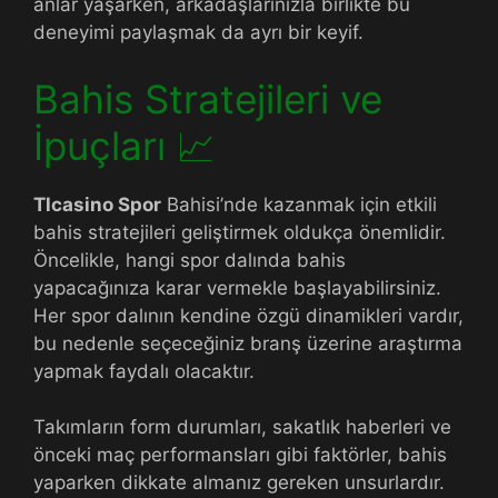
anlar yaşarken, arkadaşlarınızla birlikte bu
deneyimi paylaşmak da ayrı bir keyif.
Bahis Stratejileri ve
İpuçları 📈
Tlcasino Spor
Bahisi’nde kazanmak için etkili
bahis stratejileri geliştirmek oldukça önemlidir.
Öncelikle, hangi spor dalında bahis
yapacağınıza karar vermekle başlayabilirsiniz.
Her spor dalının kendine özgü dinamikleri vardır,
bu nedenle seçeceğiniz branş üzerine araştırma
yapmak faydalı olacaktır.
Takımların form durumları, sakatlık haberleri ve
önceki maç performansları gibi faktörler, bahis
yaparken dikkate almanız gereken unsurlardır.