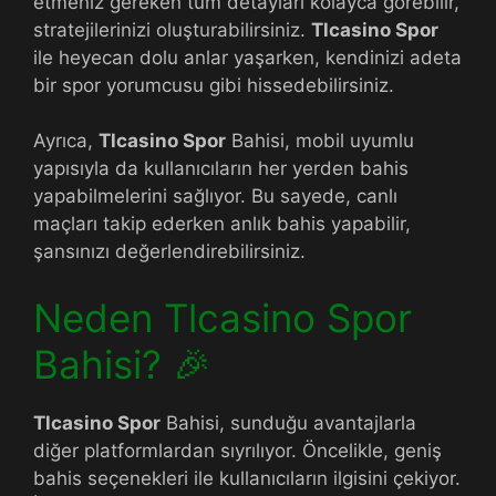
etmeniz gereken tüm detayları kolayca görebilir,
stratejilerinizi oluşturabilirsiniz.
Tlcasino Spor
ile heyecan dolu anlar yaşarken, kendinizi adeta
bir spor yorumcusu gibi hissedebilirsiniz.
Ayrıca,
Tlcasino Spor
Bahisi, mobil uyumlu
yapısıyla da kullanıcıların her yerden bahis
yapabilmelerini sağlıyor. Bu sayede, canlı
maçları takip ederken anlık bahis yapabilir,
şansınızı değerlendirebilirsiniz.
Neden Tlcasino Spor
Bahisi? 🎉
Tlcasino Spor
Bahisi, sunduğu avantajlarla
diğer platformlardan sıyrılıyor. Öncelikle, geniş
bahis seçenekleri ile kullanıcıların ilgisini çekiyor.