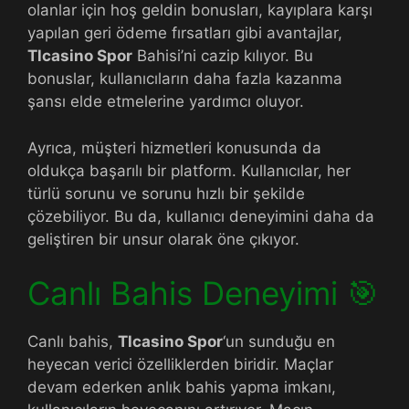
olanlar için hoş geldin bonusları, kayıplara karşı
yapılan geri ödeme fırsatları gibi avantajlar,
Tlcasino Spor
Bahisi’ni cazip kılıyor. Bu
bonuslar, kullanıcıların daha fazla kazanma
şansı elde etmelerine yardımcı oluyor.
Ayrıca, müşteri hizmetleri konusunda da
oldukça başarılı bir platform. Kullanıcılar, her
türlü sorunu ve sorunu hızlı bir şekilde
çözebiliyor. Bu da, kullanıcı deneyimini daha da
geliştiren bir unsur olarak öne çıkıyor.
Canlı Bahis Deneyimi 🎯
Canlı bahis,
Tlcasino Spor
‘un sunduğu en
heyecan verici özelliklerden biridir. Maçlar
devam ederken anlık bahis yapma imkanı,