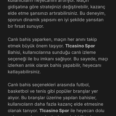
kullanıcıların heyecanını artırıyor. Maçın
gidişatına göre stratejinizi değiştirebilir, kazanç
elde etme şansınızı artırabilirsiniz. Bu deneyim,
sporun dinamik yapısını en iyi şekilde yansıtan
bir fırsat sunuyor.
Canlı bahis yaparken, maçın her anını takip
etmek büyük önem taşıyor.
Tlcasino Spor
Bahisi, kullanıcılarına sunduğu canlı izleme
seçeneği ile bu imkanı sağlıyor. Bu sayede, maçı
izlerken anlık olarak bahis yapabilir, heyecanı
katlayabilirsiniz.
Canlı bahis seçenekleri arasında futbol,
basketbol ve tenis gibi popüler branşlar yer
alıyor. Bu branşlar üzerine yapılan bahisler,
kullanıcıların daha fazla kazanç elde etmesine
olanak tanıyor.
Tlcasino Spor
ile heyecan dolu