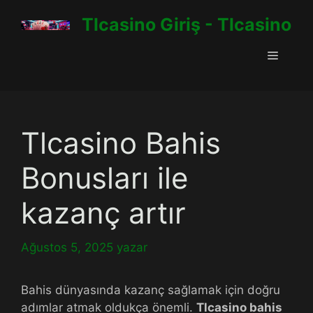
İçeriğe
Tlcasino Giriş - Tlcasino
atla
Menü
Tlcasino Bahis
Bonusları ile
kazanç artır
Ağustos 5, 2025
yazar
Bahis dünyasında kazanç sağlamak için doğru
adımlar atmak oldukça önemli.
Tlcasino bahis