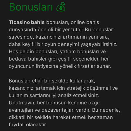
Bonusları 💰
Tlcasino bahis
bonusları, online bahis
dünyasında önemli bir yer tutar. Bu bonuslar
sayesinde, kazancınızı artırmanın yanı sıra,
daha keyifli bir oyun deneyimi yaşayabilirsiniz.
Hoş geldin bonusları, yatırım bonusları ve
bedava bahisler gibi çeşitli seçenekler, her
oyuncunun ihtiyacına yönelik fırsatlar sunar.
Bonusları etkili bir şekilde kullanarak,
kazancınızı artırmak için stratejik düşünmeli ve
kullanım şartlarını iyi analiz etmelisiniz.
Unutmayın, her bonusun kendine özgü
avantajları ve dezavantajları vardır. Bu nedenle,
dikkatli bir şekilde hareket etmek her zaman
faydalı olacaktır.