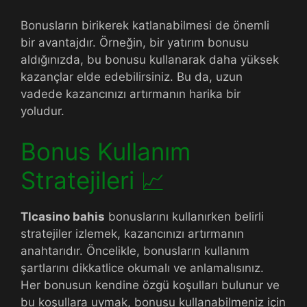
Bonusların birikerek katlanabilmesi de önemli
bir avantajdır. Örneğin, bir yatırım bonusu
aldığınızda, bu bonusu kullanarak daha yüksek
kazançlar elde edebilirsiniz. Bu da, uzun
vadede kazancınızı artırmanın harika bir
yoludur.
Bonus Kullanım
Stratejileri 📈
Tlcasino bahis
bonuslarını kullanırken belirli
stratejiler izlemek, kazancınızı artırmanın
anahtarıdır. Öncelikle, bonusların kullanım
şartlarını dikkatlice okumalı ve anlamalısınız.
Her bonusun kendine özgü koşulları bulunur ve
bu koşullara uymak, bonusu kullanabilmeniz için