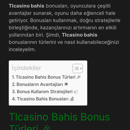
Tlcasino bahis
bonusları, oyunculara çeşitli
avantajlar sunarak, oyunu daha eğlenceli hale
getiriyor. Bonusları kullanmak, doğru stratejilerle
birleştiğinde, kazançlarınızı artırmanın en etkili
yollarından biri. Şimdi,
Tlcasino bahis
bonuslarının türlerini ve nasıl kullanabileceğinizi
inceleyelim.
İçindekiler
Tlcasino Bahis Bonus Türleri 🎉
Bonusların Avantajları 🌟
Bonus Kullanım Stratejileri 📈
Tlcasino Bahis Bonusları 💰
Tlcasino Bahis Bonus
Türleri 🎉