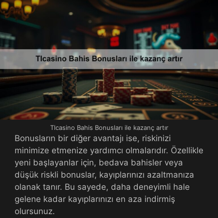
Tlcasino Bahis Bonusları ile kazanç artır
Bonusların bir diğer avantajı ise, riskinizi
minimize etmenize yardımcı olmalarıdır. Özellikle
yeni başlayanlar için, bedava bahisler veya
düşük riskli bonuslar, kayıplarınızı azaltmanıza
olanak tanır. Bu sayede, daha deneyimli hale
gelene kadar kayıplarınızı en aza indirmiş
olursunuz.